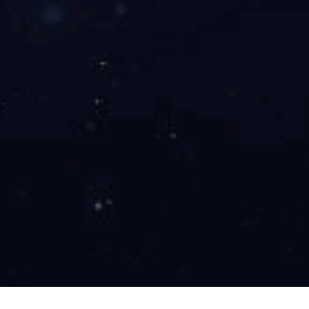
© 九游网页版 版权所有
浙ICP备12030098号
网站建设：中企动力
宁波
网站首页
关于九游网页版
产品中心
新闻资讯
销售网络
在线咨询
联系方式
联系方式