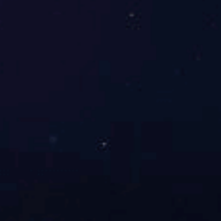
自转滚筒
查看产品
直线轴承
查看产品
QQ咨询
售后服务
咨询电话
+86-574-88159598
返回顶部
© 九游网页版 版权所有
浙ICP备12030098号
网站建设：中企动力
宁波