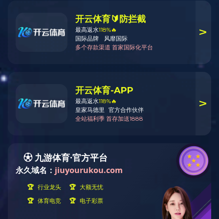
发展历程
荣誉证书
产品中心

光轴
不锈钢直线轴
打孔轴
送纸轴
割槽轴
九游（中国）官方网站登录界面
台阶轴