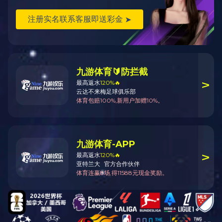
直线导轨轴
更多...
新闻资讯

公司新闻
行业资讯
销售网络
在线咨询
九游（中国）官方网站登录界面

搜索